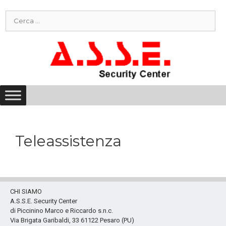
Vai
Ricerca
al
per:
contenuto
Teleassistenza
CHI SIAMO
A.S.S.E. Security Center
di Piccinino Marco e Riccardo s.n.c.
Via Brigata Garibaldi, 33 61122 Pesaro (PU)