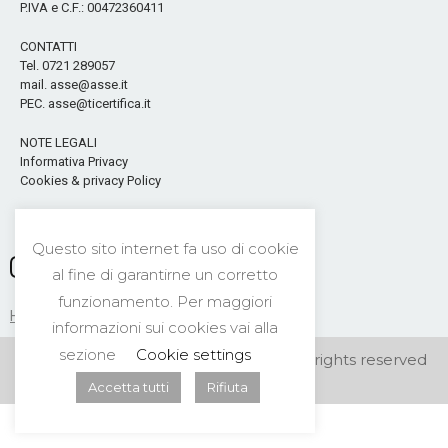
P.IVA e C.F.: 00472360411
CONTATTI
Tel. 0721 289057
mail. asse@asse.it
PEC. asse@ticertifica.it
NOTE LEGALI
Informativa Privacy
Cookies & privacy Policy
Seguici sui Social
Questo sito internet fa uso di cookie
al fine di garantirne un corretto
funzionamento. Per maggiori
HOME
CONTATTI
NEWS
PRIVACY
informazioni sui cookies vai alla
sezione
Cookie settings
©2026 A.S.S.E. Security Center s.n.c. All rights reserved
Accetta tutti
Rifiuta