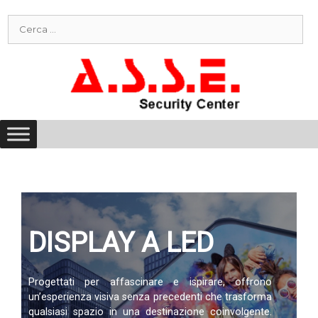
Vai
Ricerca
al
per:
contenuto
DISPLAY A LED
Progettati per affascinare e ispirare, offrono
un’esperienza visiva senza precedenti che trasforma
qualsiasi spazio in una destinazione coinvolgente.