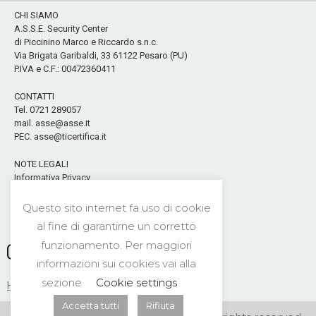
CHI SIAMO
A.S.S.E. Security Center
di Piccinino Marco e Riccardo s.n.c.
Via Brigata Garibaldi, 33 61122 Pesaro (PU)
P.IVA e C.F.: 00472360411
CONTATTI
Tel. 0721 289057
mail. asse@asse.it
PEC. asse@ticertifica.it
NOTE LEGALI
Informativa Privacy
Cookies & privacy Policy
Questo sito internet fa uso di cookie
Seguici sui Social
al fine di garantirne un corretto
funzionamento. Per maggiori
informazioni sui cookies vai alla
sezione
Cookie settings
HOME
CONTATTI
NEWS
PRIVACY
Accetta tutti
Rifiuta