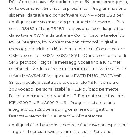
RS – Codici e chiavi : 64 codici utente, 64 codici emergenza,
64 telecomandi , 64 chiavi di prossimità – Programmazione
sistema : da tastiera o con software XWIN – Porta USB per
configurazione sistema e aggiornamento firmware – Bus
seriali RS485: n°1 bus RS485 supervisionati con diagnostica
da software XWIN e da tastiera – Comunicatore telefonico
PSTN: integrato, invio chiamate con protocolli digitali e
messaggi vocali fino a 16 numeri telefonici – Comunicatore
GSM opzionale : XGSM, XGSM485/ PRO, invio e ricezione di
SMS, protocolli digitali e messaggi vocali fino a 16 numeri
telefonici – Modulo di rete ETHERNET TCP-IP , WEB SERVER
e App MYAVSALARM : opzionale EWEB PLUS , EWEB WiFi –
Sintesi vocale e uscita audio: opzionale XSINT con più di
300 vocaboli personalizzabili e HELP guidato permette
l’ascolto dei messaggi vocali e HELP guidato sulle tastiere
ICE, A500 PLUS e A600 PLUS – Programmatore orario
integrato con 32 operazioni giornaliere con gestione
festività – Memoria: 1000 eventi – Alimentatore
configurabili: di base n°6 in centrale fino a 64 con espansioni
– Ingressi bilanciati, switch alarm, inerziali – Funzione