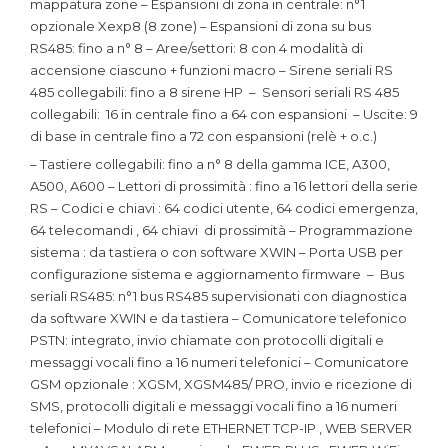
mappatura zone – Espansioni di zona in centrale: n°1
opzionale Xexp8 (8 zone) – Espansioni di zona su bus
RS485: fino a n° 8 – Aree/settori: 8 con 4 modalità di
accensione ciascuno + funzioni macro – Sirene seriali RS
485 collegabili: fino a 8 sirene HP – Sensori seriali RS 485
collegabili: 16 in centrale fino a 64 con espansioni – Uscite: 9
di base in centrale fino a 72 con espansioni (relè + o.c.)
– Tastiere collegabili: fino a n° 8 della gamma ICE, A300,
A500, A600 – Lettori di prossimità : fino a 16 lettori della serie
RS – Codici e chiavi : 64 codici utente, 64 codici emergenza,
64 telecomandi , 64 chiavi di prossimità – Programmazione
sistema : da tastiera o con software XWIN – Porta USB per
configurazione sistema e aggiornamento firmware – Bus
seriali RS485: n°1 bus RS485 supervisionati con diagnostica
da software XWIN e da tastiera – Comunicatore telefonico
PSTN: integrato, invio chiamate con protocolli digitali e
messaggi vocali fino a 16 numeri telefonici – Comunicatore
GSM opzionale : XGSM, XGSM485/ PRO, invio e ricezione di
SMS, protocolli digitali e messaggi vocali fino a 16 numeri
telefonici – Modulo di rete ETHERNET TCP-IP , WEB SERVER