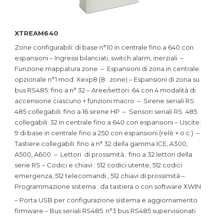
XTREAM640
Zone configurabili: di base n°10 in centrale fino a 640 con
espansioni – Ingressi bilanciati, switch alarm, inerziali –
Funzione mappatura zone – Espansioni di zona in centrale:
opzionale n°1 mod. Xexp8 (8 zone) – Espansioni di zona su
bus RS485: fino a n° 32 – Aree/settori: 64 con 4 modalità di
accensione ciascuno + funzioni macro – Sirene seriali RS
485 collegabili: fino a 16 sirene HP – Sensori seriali RS 485
collegabili: 32 in centrale fino a 640 con espansioni – Uscite:
9 di base in centrale fino a 250 con espansioni (relè + o.c.) –
Tastiere collegabili: fino a n° 32 della gamma ICE, A300,
A500, A600 – Lettori di prossimità : fino a 32 lettori della
serie RS – Codici e chiavi : 512 codici utente, 512 codici
emergenza, 512 telecomandi , 512 chiavi di prossimità –
Programmazione sistema : da tastiera o con software XWIN
– Porta USB per configurazione sistema e aggiornamento
firmware – Bus seriali RS485: n°3 bus RS485 supervisionati