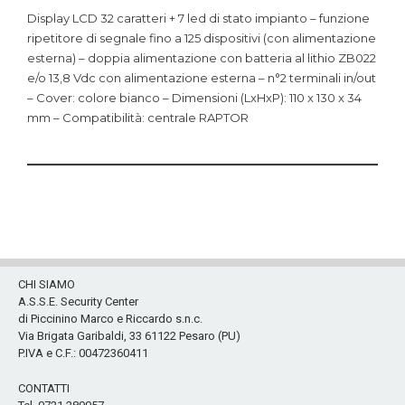
Display LCD 32 caratteri + 7 led di stato impianto – funzione
ripetitore di segnale fino a 125 dispositivi (con alimentazione
esterna) – doppia alimentazione con batteria al lithio ZB022
e/o 13,8 Vdc con alimentazione esterna – n°2 terminali in/out
– Cover: colore bianco – Dimensioni (LxHxP): 110 x 130 x 34
mm – Compatibilità: centrale RAPTOR
CHI SIAMO
A.S.S.E. Security Center
di Piccinino Marco e Riccardo s.n.c.
Via Brigata Garibaldi, 33 61122 Pesaro (PU)
P.IVA e C.F.: 00472360411
CONTATTI