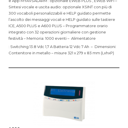
e App MYAVSALARM : opzionale EWEB PLUS , EWEB WiFi –
Sintesi vocale e uscita audio: opzionale XSINT con più di
300 vocaboli personalizzabili e HELP guidato permette
l’ascolto dei messaggi vocali e HELP guidato sulle tastiere
ICE, A500 PLUS e A600 PLUS – Programmatore orario
integrato con 32 operazioni giornaliere con gestione
festività – Memoria: 1000 eventi – Alimentatore
: Switching 13.8 Vdc 1,7 A Batteria 12 Vdc 7 Ah – Dimensioni:
Contenitore in metallo – misure 321 x 279 x 83 mm (LxhxP)