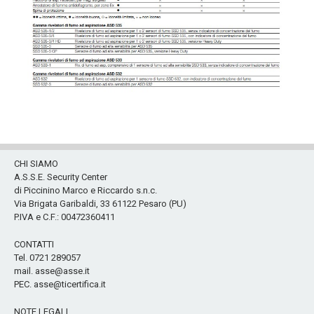
CHI SIAMO
A.S.S.E. Security Center
di Piccinino Marco e Riccardo s.n.c.
Via Brigata Garibaldi, 33 61122 Pesaro (PU)
P.IVA e C.F.: 00472360411
CONTATTI
Tel. 0721 289057
mail. asse@asse.it
PEC. asse@ticertifica.it
NOTE LEGALI