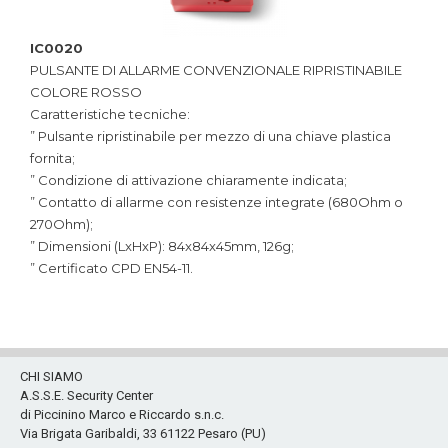
IC0020
PULSANTE DI ALLARME CONVENZIONALE RIPRISTINABILE
COLORE ROSSO
Caratteristiche tecniche:
” Pulsante ripristinabile per mezzo di una chiave plastica
fornita;
” Condizione di attivazione chiaramente indicata;
” Contatto di allarme con resistenze integrate (680Ohm o
270Ohm);
” Dimensioni (LxHxP): 84x84x45mm, 126g;
” Certificato CPD EN54-11.
CHI SIAMO
A.S.S.E. Security Center
di Piccinino Marco e Riccardo s.n.c.
Via Brigata Garibaldi, 33 61122 Pesaro (PU)