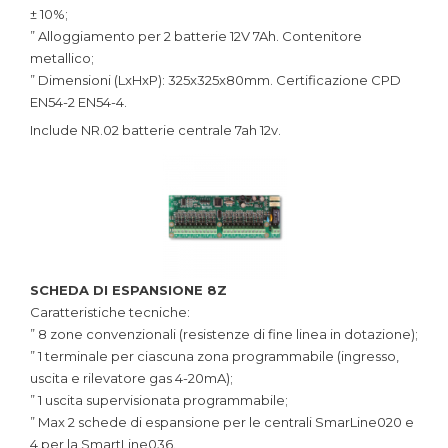
± 10%;
” Alloggiamento per 2 batterie 12V 7Ah. Contenitore
metallico;
” Dimensioni (LxHxP): 325x325x80mm. Certificazione CPD
EN54-2 EN54-4.
Include NR.02 batterie centrale 7ah 12v.
SCHEDA DI ESPANSIONE 8Z
Caratteristiche tecniche:
” 8 zone convenzionali (resistenze di fine linea in dotazione);
” 1 terminale per ciascuna zona programmabile (ingresso,
uscita e rilevatore gas 4-20mA);
” 1 uscita supervisionata programmabile;
” Max 2 schede di espansione per le centrali SmarLine020 e
4 per la SmartLine036.