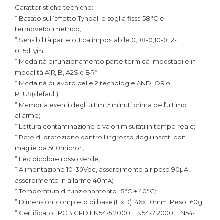
Caratteristiche tecniche:
” Basato sull’effetto Tyndall e soglia fissa 58°C e
termovelocimetrico;
” Sensibilità parte ottica impostabile 0,08-0,10-0,12-
0,15dB/m;
” Modalità di funzionamento parte termica impostabile in
modalità A1R, B, A2S e BR*;
” Modalità di lavoro delle 2 tecnologie AND, OR o
PLUS(default);
” Memoria eventi degli ultimi 5 minuti prima dell’ultimo
allarme;
” Lettura contaminazione e valori misurati in tempo reale;
” Rete di protezione contro l’ingresso degli insetti con
maglie da 500micron;
” Led bicolore rosso verde;
” Alimentazione 10-30Vdc, assorbimento a riposo 90µA,
assorbimento in allarme 40mA;
” Temperatura di funzionamento -5°C + 40°C;
” Dimensioni completo di base (HxD): 46x110mm. Peso 160g;
” Certificato LPCB CPD EN54-5:2000, EN54-7:2000, EN54-