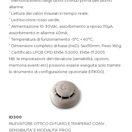
” Memoria eventi degli ultimi 5 minuti prima dell’ultimo
allarme;
” Lettura dei valori misurati in tempo reale;
” Led bicolore rosso verde;
” Alimentazione 10-30Vdc, assorbimento a riposo 70µA,
assorbimento in allarme 40mA;
” Temperatura di funzionamento -5°C + 40°C;
” Dimensioni completo di base (HxD): 54x110mm. Peso 160g;
” Certificato LPCB CPD EN54-5:2000, EN54-17:2005.
NB: le impostazioni del rilevatore (sensibilità, opzioni,
memoria eventi etc) possono essere eseguite solo tramite
lo strumento di configurazione opzionale EITK100).
ID300
RILEVATORE OTTICO DI FUMO E TEMPERAT CONV.,
SENSIBILITA’ E MODALITA’ PROG