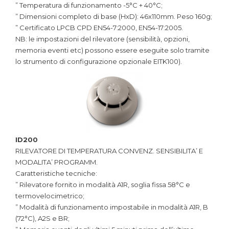
” Temperatura di funzionamento -5°C + 40°C;
” Dimensioni completo di base (HxD): 46x110mm. Peso 160g;
” Certificato LPCB CPD EN54-7:2000, EN54-17:2005.
NB: le impostazioni del rilevatore (sensibilità, opzioni,
memoria eventi etc) possono essere eseguite solo tramite
lo strumento di configurazione opzionale EITK100).
ID200
RILEVATORE DI TEMPERATURA CONVENZ. SENSIBILITA’ E
MODALITA’ PROGRAMM.
Caratteristiche tecniche:
” Rilevatore fornito in modalità A1R, soglia fissa 58°C e
termovelocimetrico;
” Modalità di funzionamento impostabile in modalità A1R, B
(72°C), A2S e BR;