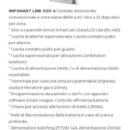
INIFSMART LINE 020-4
Centrale antincendio
convenzionale 4 zone espandibile a 20. Sino a 32 dispositivi
per zona;
” Sino a 4 pannelli remoti Smart Let USee/LCD Lite (RS-485)
” 1 uscita di allarme supervisionata, 1 uscita contatto pulito
per allarme;
” 1 uscita contatto pulito per guasto;
” 1 uscita supervisionata per attivazione combinatori
telefonici;
” 1 uscita di alimentazione 24Vdc, 1 u di alimentazione 24Vdc
resettabile;
” 1 terminale per ciascuna zona programmabile (ingresso,
uscita e rilevatore gas 4-20mA);
” Programmazione da pannello o da Pc con apposito
software Smart League; Controllo efficienza batteria;
” Chiave per accesso alle funzioni di livello 2 (EN54).
” Relè di disconnessione della batteria in caso di scarica
profonda;
” Alimentatore switching 27,7Vdc 1,4A. Alimentazione 230Vac