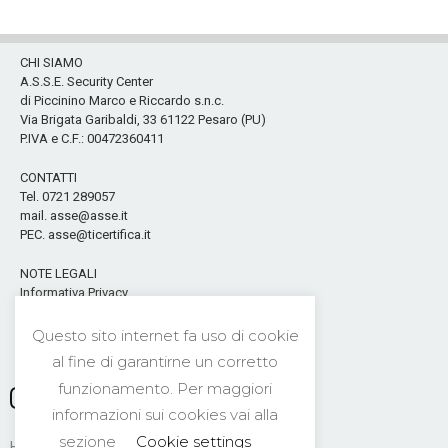
CHI SIAMO
A.S.S.E. Security Center
di Piccinino Marco e Riccardo s.n.c.
Via Brigata Garibaldi, 33 61122 Pesaro (PU)
P.IVA e C.F.: 00472360411
CONTATTI
Tel. 0721 289057
mail. asse@asse.it
PEC. asse@ticertifica.it
NOTE LEGALI
Informativa Privacy
Cookies & privacy Policy
Questo sito internet fa uso di cookie
Seguici sui Social
al fine di garantirne un corretto
funzionamento. Per maggiori
informazioni sui cookies vai alla
sezione
Cookie settings
HOME
CONTATTI
NEWS
PRIVACY