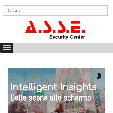
Vai
Ricerca
al
per:
contenuto
Intelligent Insights
Dalla scena allo schermo