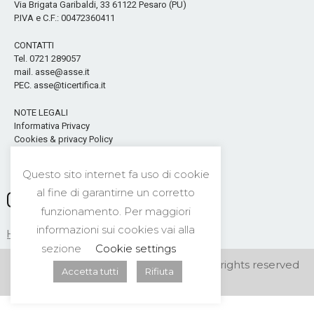
Via Brigata Garibaldi, 33 61122 Pesaro (PU)
P.IVA e C.F.: 00472360411
CONTATTI
Tel. 0721 289057
mail. asse@asse.it
PEC. asse@ticertifica.it
NOTE LEGALI
Informativa Privacy
Cookies & privacy Policy
Seguici sui Social
Questo sito internet fa uso di cookie
al fine di garantirne un corretto
funzionamento. Per maggiori
informazioni sui cookies vai alla
HOME
CONTATTI
NEWS
PRIVACY
sezione
Cookie settings
©2026 A.S.S.E. Security Center s.n.c. All rights reserved
Accetta tutti
Rifiuta