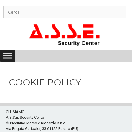
Vai
Ricerca
al
per:
contenuto
COOKIE POLICY
CHI SIAMO
A.S.S.E. Security Center
di Piccinino Marco e Riccardo s.n.c.
Via Brigata Garibaldi, 33 61122 Pesaro (PU)