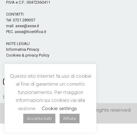
P.IVA e C.F.: 00472360411
CONTATTI
Tel. 0721 289057
mail. asse@asse.it
PEC. asse@ticertifica.it
NOTE LEGALI
Informativa Privacy
Cookies & privacy Policy
Seguici sui Social
Questo sito internet fa uso di cookie
al fine di garantirne un corretto
funzionamento. Per maggiori
HOME
CONTATTI
NEWS
PRIVACY
informazioni sui cookies vai alla
sezione
Cookie settings
©2026 A.S.S.E. Security Center s.n.c. All rights reserved
Accetta tutti
Rifiuta