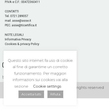
P.IVA e C.F.: 00472360411
CONTATTI
Tel. 0721 289057
mail. asse@asse.it
PEC. asse@ticertifica.it
NOTE LEGALI
Informativa Privacy
Cookies & privacy Policy
Seguici sui Social
Questo sito internet fa uso di cookie
al fine di garantirne un corretto
funzionamento. Per maggiori
HOME
CONTATTI
NEWS
PRIVACY
informazioni sui cookies vai alla
sezione
Cookie settings
©2026 A.S.S.E. Security Center s.n.c. All rights reserved
Accetta tutti
Rifiuta