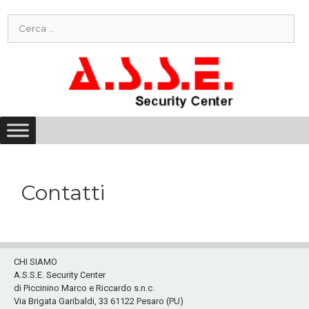
Vai
Ricerca
al
per:
contenuto
Contatti
CHI SIAMO
A.S.S.E. Security Center
di Piccinino Marco e Riccardo s.n.c.
Via Brigata Garibaldi, 33 61122 Pesaro (PU)