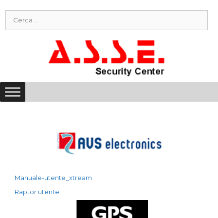
Vai
Ricerca
al
per:
contenuto
Manuale-utente_xtream
Raptor utente