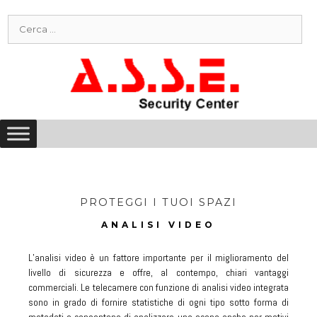
Vai
Ricerca
al
per:
contenuto
PROTEGGI I TUOI SPAZI
A
N
A
L
I
S
I
V
I
D
E
O
L’analisi video è un fattore importante per il miglioramento del
livello di sicurezza e offre, al contempo, chiari vantaggi
commerciali. Le telecamere con funzione di analisi video integrata
sono in grado di fornire statistiche di ogni tipo sotto forma di