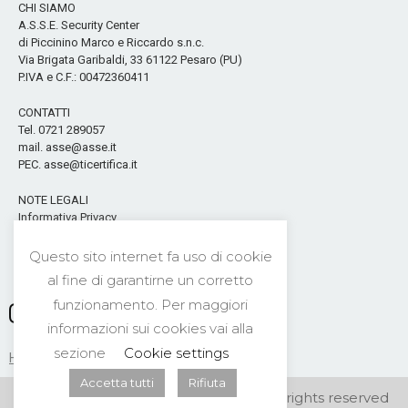
CHI SIAMO
A.S.S.E. Security Center
di Piccinino Marco e Riccardo s.n.c.
Via Brigata Garibaldi, 33 61122 Pesaro (PU)
P.IVA e C.F.: 00472360411
CONTATTI
Tel. 0721 289057
mail. asse@asse.it
PEC. asse@ticertifica.it
NOTE LEGALI
Informativa Privacy
Cookies & privacy Policy
Questo sito internet fa uso di cookie
Seguici sui Social
al fine di garantirne un corretto
funzionamento. Per maggiori
informazioni sui cookies vai alla
sezione
Cookie settings
HOME
CONTATTI
NEWS
PRIVACY
Accetta tutti
Rifiuta
©2026 A.S.S.E. Security Center s.n.c. All rights reserved