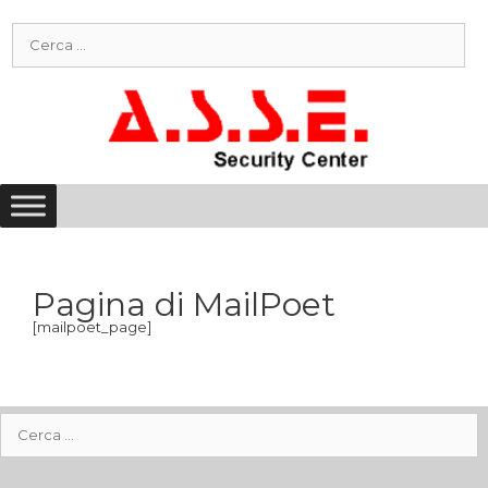
Vai
Ricerca
al
per:
contenuto
Pagina di MailPoet
[mailpoet_page]
Ricerca
per: